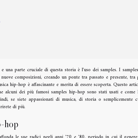
p
 e una parte cruciale di questa storia è l'uso dei samples. I sample
in nuove composizioni, creando un ponte tra passato e presente, tra 
usica hip-hop è affascinante e merita di essere scoperta. Questo artic
ome alcuni dei più famosi samples hip-hop sono stati usati e come
di, se siete appassionati di musica, di storia o semplicemente cu
irete di più.
p-hop
fonda le sue radici negli anni '70 e '80, periodo in cui il genere