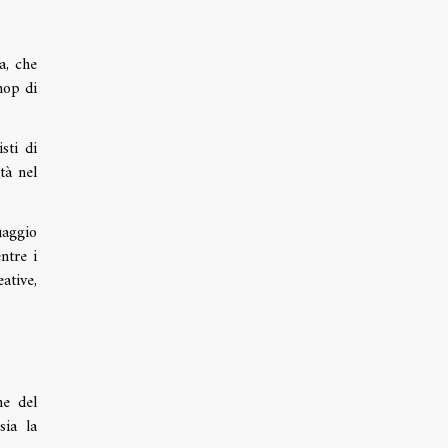
a, che
hop di
sti di
tà nel
uaggio
ntre i
eative,
ne del
sia la