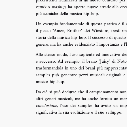
preesistenti riutilizzati in un nuovo contesto p
remix
o
mashup
, ha aperto nuove strade alla cre
più
iconiche
della musica hip-hop.
Un esempio fondamentale di questa pratica è il 
il pezzo "Amen, Brother" dei Winstons, trasforma
storia della musica hip-hop. Il successo di quest
genere, ma ha anche evidenziato l'importanza e l'
Allo stesso modo, l'uso sapiente ed innovativo de
e successo. Ad esempio, il brano "Juicy" di Noto
trasformandola in uno dei brani più rappresentat
samples può generare pezzi musicali originali e d
musica hip-hop.
Da ciò si può dedurre che il campionamento non so
altri generi musicali, ma ha anche fornito un mez
conclusione
, l'uso dei samples ha avuto un imp
significativa la sua evoluzione e il suo sviluppo.