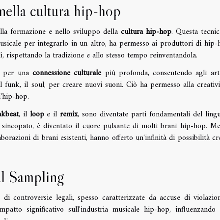
nella cultura hip-hop
lla formazione e nello sviluppo della
cultura hip-hop
. Questa tecnic
usicale per integrarlo in un altro, ha permesso ai produttori di hip-
i, rispettando la tradizione e allo stesso tempo reinventandola.
ve per una
connessione culturale
più profonda, consentendo agli arti
il funk, il soul, per creare nuovi suoni. Ciò ha permesso alla creativi
l'hip-hop.
akbeat
, il
loop
e il
remix
, sono diventate parti fondamentali del ling
 sincopato, è diventato il cuore pulsante di molti brani hip-hop. Me
borazioni di brani esistenti, hanno offerto un'infinità di possibilità cr
al Sampling
di controversie legali, spesso caratterizzate da accuse di violazio
mpatto significativo sull'industria musicale hip-hop, influenzando 