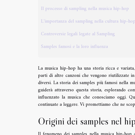
Il processo di sampling nella musica hip-hop
L'importanza del sampling nella cultura hip-ho
Controversie legali legate al Sampling
Samples famosi e la loro influenza
La musica hip-hop ha una storia ricca e variata,
parti di altre canzoni che vengono riutilizzate 
diversi. La storia dei samples più famosi nella m
guiderà attraverso questa storia, esplorando c
influenzato la musica che conosciamo oggi. Quin
continuate a leggere. Vi promettiamo che ne scopr
Origini dei samples nel hi
Il fenomeno dei samples nella musica hip-hop af