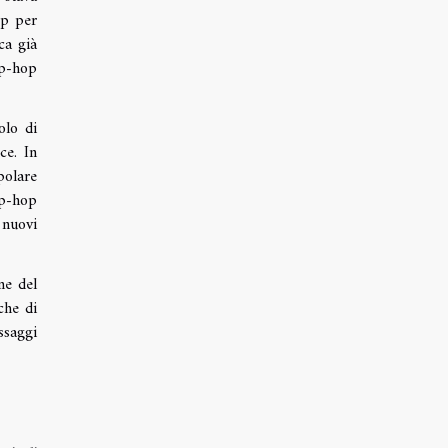
op per
ca già
ip-hop
olo di
ce. In
polare
ip-hop
 nuovi
ne del
che di
ssaggi