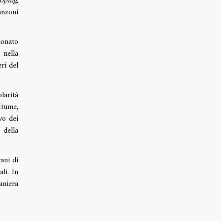
ooping
,
anzoni
ionato
 nella
ri del
larità
Mtume,
vo dei
 della
ani di
li. In
aniera