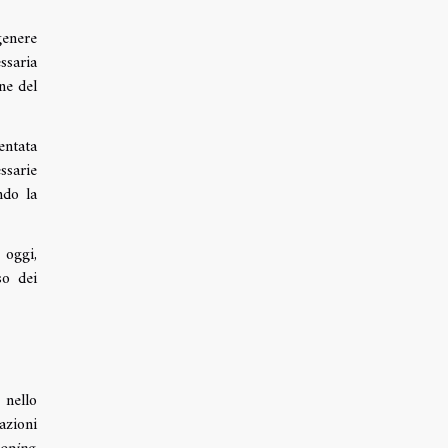
genere
ssaria
ne del
entata
ssarie
ndo la
 oggi,
so dei
 nello
azioni