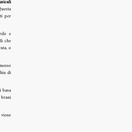
sicali
Questa
ti per
bile e
di che
ata, o
rmesso
hia di
 basa
 brani
 viene