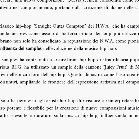
er creare una nuova composizione. Questa tecnica, conosciuta come
l
atività nel campionamento, portando alla creazione di alcune delle c
classico hip-hop "Straight Outta Compton" dei N.W.A., che ha camp
ndo un brevissimo assolo di batteria in uno dei loop più utilizzati
o brano non solo ha consolidato la reputazione dei N.W.A. come pionie
influenza dei samples
nell'evoluzione della musica hip-hop.
i samples ha contribuito a creare brani hip-hop di straordinaria popo
rious B.I.G. ha utilizzato un sample della canzone "Juicy Fruit" di 
ivi dell'epoca d'oro dell'hip-hop. Questo dimostra come l'uso creati
istintivi, ampliando le frontiere dell'espressione artistica nel campo
lo ha permesso agli artisti hip-hop di rivisitare e reinterpretare br
zo potente e flessibile per la creazione di nuove composizioni musica
atto rilevante e duraturo sulla musica hip-hop, influenzando in m