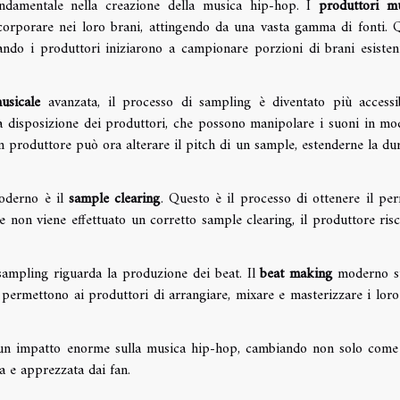
amentale nella creazione della musica hip-hop. I
produttori mu
ncorporare nei loro brani, attingendo da una vasta gamma di fonti. 
ando i produttori iniziarono a campionare porzioni di brani esisten
usicale
avanzata, il processo di sampling è diventato più accessi
 a disposizione dei produttori, che possono manipolare i suoni in mo
 produttore può ora alterare il pitch di un sample, estenderne la dur
oderno è il
sample clearing
. Questo è il processo di ottenere il pe
e non viene effettuato un corretto sample clearing, il produttore risc
 sampling riguarda la produzione dei beat. Il
beat making
moderno si
 permettono ai produttori di arrangiare, mixare e masterizzare i loro
n impatto enorme sulla musica hip-hop, cambiando non solo come
a e apprezzata dai fan.